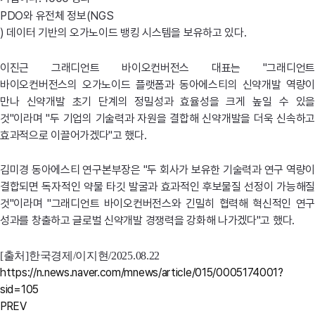
PDO
와 유전체 정보(
NGS
) 데이터 기반의 오가노이드 뱅킹 시스템을 보유하고 있다.
이진근 그래디언트 바이오컨버전스 대표는 "그래디언트
바이오컨버전스의 오가노이드 플랫폼과 동아에스티의 신약개발 역량이
만나 신약개발 초기 단계의 정밀성과 효율성을 크게 높일 수 있을
것"이라며 "두 기업의 기술력과 자원을 결합해 신약개발을 더욱 신속하고
효과적으로 이끌어가겠다"고 했다.
김미경 동아에스티 연구본부장은 "두 회사가 보유한 기술력과 연구 역량이
결합되면 독자적인 약물 타깃 발굴과 효과적인 후보물질 선정이 가능해질
것"이라며 "그래디언트 바이오컨버전스와 긴밀히 협력해 혁신적인 연구
성과를 창출하고 글로벌 신약개발 경쟁력을 강화해 나가겠다"고 했다.
[출처]한국경제/이지현/2025.08.22
https://n.news.naver.com/mnews/article/015/0005174001?
sid=105
PREV