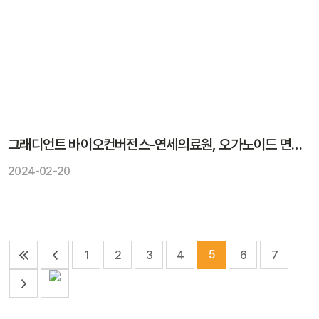
그래디언트 바이오컨버전스-연세의료원, 오가노이드 면역세포 공배양 플랫폼 개발 추진
2024-02-20
5
1
2
3
4
6
7