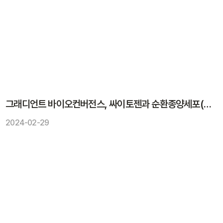
그래디언트 바이오컨버전스, 싸이토젠과 순환종양세포(CTC) 기반 오가노이드 제작 MOU 체결
2024-02-29