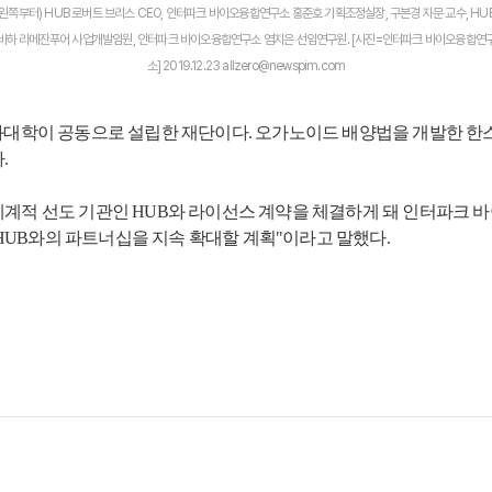
(왼쪽부터) HUB 로버트 브리스 CEO, 인터파크 바이오융합연구소 홍준호 기획조정실장, 구본경 자문 교수, HU
바하 라메잔푸어 사업개발임원, 인터파크 바이오융합연구소 염지은 선임연구원. [사진=인터파크 바이오
융합
연
소] 2019.12.23 allzero@newspim.com
대학이 공동으로 설립한 재단이다. 오가노이드 배양법을 개발한 한스
.
계적 선도 기관인 HUB와 라이선스 계약을 체결하게 돼 인터파크 
 HUB와의 파트너십을 지속 확대할 계획"이라고 말했다.