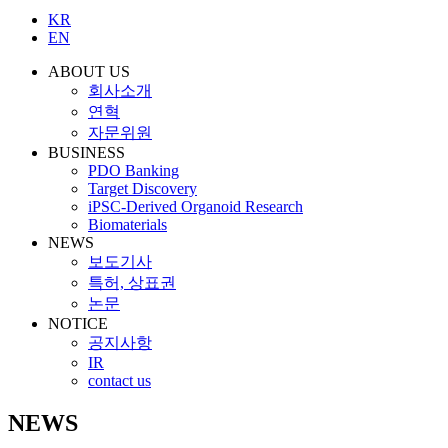
KR
EN
ABOUT US
회사소개
연혁
자문위원
BUSINESS
PDO Banking
Target Discovery
iPSC-Derived Organoid Research
Biomaterials
NEWS
보도기사
특허, 상표권
논문
NOTICE
공지사항
IR
contact us
NEWS