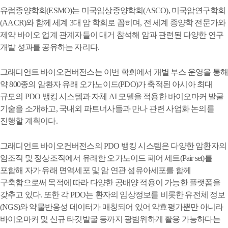
유럽종양학회(ESMO)는 미국임상종양학회(ASCO), 미국암연구학회
(AACR)와 함께 세계 3대 암 학회로 꼽히며, 전 세계 종양학 전문가와
제약 바이오 업계 관계자들이 대거 참석해 암과 관련된 다양한 연구
개발 성과를 공유하는 자리다.
그래디언트 바이오컨버전스는 이번 학회에서 개별 부스 운영을 통해
약 800종의 암환자 유래 오가노이드(PDO)가 축적된 아시아 최대
규모의 PDO 뱅킹 시스템과 자체 AI 모델을 적용한 바이오마커 발굴
기술을 소개하고, 국내외 파트너사들과 만나 관련 사업화 논의를
진행할 계획이다.
그래디언트 바이오컨버전스의 PDO 뱅킹 시스템은 다양한 암환자의
암조직 및 정상조직에서 유래한 오가노이드 페어 세트(Pair set)를
포함해 자가 유래 면역세포 및 암 연관 섬유아세포를 함께
구축함으로써 목적에 따라 다양한 공배양 적용이 가능한 플랫폼을
갖추고 있다. 또한 각 PDO는 환자의 임상정보를 비롯한 유전체 정보
(NGS)와 약물반응성 데이터가 매칭되어 있어 약효평가뿐만 아니라
바이오마커 및 신규 타깃발굴 등까지 광범위하게 활용 가능하다는