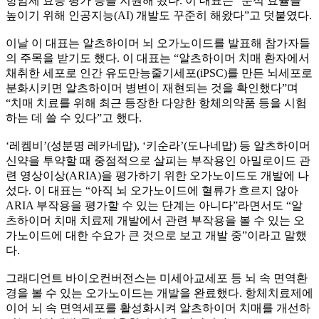
항암제 효능 평가 등을 지원해 왔다. 이 대표는 “분석 효율을
높이기 위해 인공지능(AI) 개발도 꾸준히 해왔다”고 덧붙였다.
이날 이 대표는 알츠하이머 뇌 오가노이드를 발표해 참가자들
의 주목을 받기도 했다. 이 대표는 “알츠하이머 치매 환자에서
채취한 세포로 인간 유도만능줄기세포(iPSC)를 만든 뇌세포로
분화시키면 알츠하이머 병변이 재현되는 것을 확인했다”며
“치매 치료를 위해 최근 등장한 다양한 항체의약품 등을 시험
하는 데 쓸 수 있다”고 했다.
‘레켐비’(성분명 레카네맙), ‘키순라’(도나네맙) 등 알츠하이머
신약을 투약할 때 중점적으로 살피는 부작용인 아밀로이드 관
련 영상이상(ARIA)을 평가하기 위한 오가노이드도 개발에 나
섰다. 이 대표는 “아직 뇌 오가노이드에 혈류가 흐르지 않아
ARIA 부작용을 평가할 수 있는 단계는 아니다”라면서도 “알
츠하이머 치매 치료제 개발에서 관련 부작용을 볼 수 있는 오
가노이드에 대한 수요가 큰 것으로 보고 개발 중”이라고 말했
다.
그래디언트 바이오컨버전스는 미세아교세포 등 뇌 속 면역환
경을 볼 수 있는 오가노이드는 개발을 완료했다. 항체치료제에
이어 뇌 속 면역세포를 활성화시켜 알츠하이머 치매를 개선하