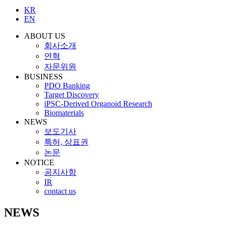
KR
EN
ABOUT US
회사소개
연혁
자문위원
BUSINESS
PDO Banking
Target Discovery
iPSC-Derived Organoid Research
Biomaterials
NEWS
보도기사
특허, 상표권
논문
NOTICE
공지사항
IR
contact us
NEWS