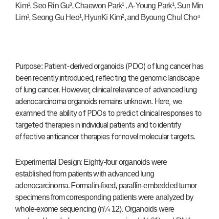
Kim¹, Seo Rin Gu³, Chaewon Park¹ , A-Young Park¹, Sun Min
Lim¹, Seong Gu Heo¹, HyunKi Kim², and Byoung Chul Cho⁴
Purpose: Patient-derived organoids (PDO) of lung cancer has
been recently introduced, reflecting the genomic landscape
of lung cancer. However, clinical relevance of advanced lung
adenocarcinoma organoids remains unknown. Here, we
examined the ability of PDOs to predict clinical responses to
targeted therapies in individual patients and to identify
effective anticancer therapies for novel molecular targets.
Experimental Design: Eighty-four organoids were
established from patients with advanced lung
adenocarcinoma. Formalin-fixed, paraffin-embedded tumor
specimens from corresponding patients were analyzed by
whole-exome sequencing (n¼ 12). Organoids were