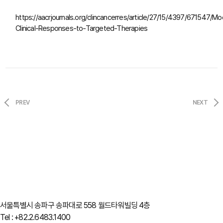
https://aacrjournals.org/clincancerres/article/27/15/4397/671547/Mo
Clinical-Responses-to-Targeted-Therapies
PREV
NEXT
서울특별시 송파구 송파대로 558 월드타워빌딩 4층
Tel : +82.2.6483.1400