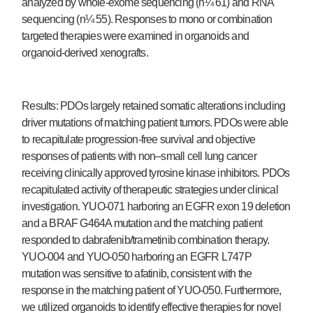
analyzed by whole-exome sequencing (n¼ 61) and RNA
sequencing (n¼ 55). Responses to mono or combination
targeted therapies were examined in organoids and
organoid-derived xenografts.
Results: PDOs largely retained somatic alterations including
driver mutations of matching patient tumors. PDOs were able
to recapitulate progression-free survival and objective
responses of patients with non–small cell lung cancer
receiving clinically approved tyrosine kinase inhibitors. PDOs
recapitulated activity of therapeutic strategies under clinical
investigation. YUO-071 harboring an EGFR exon 19 deletion
and a BRAF G464A mutation and the matching patient
responded to dabrafenib/trametinib combination therapy.
YUO-004 and YUO-050 harboring an EGFR L747P
mutation was sensitive to afatinib, consistent with the
response in the matching patient of YUO-050. Furthermore,
we utilized organoids to identify effective therapies for novel