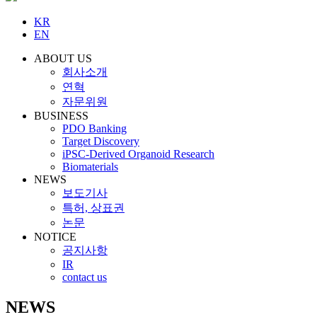
KR
EN
ABOUT US
회사소개
연혁
자문위원
BUSINESS
PDO Banking
Target Discovery
iPSC-Derived Organoid Research
Biomaterials
NEWS
보도기사
특허, 상표권
논문
NOTICE
공지사항
IR
contact us
NEWS