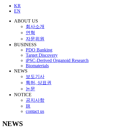
KR
EN
ABOUT US
회사소개
연혁
자문위원
BUSINESS
PDO Banking
Target Discovery
iPSC-Derived Organoid Research
Biomaterials
NEWS
보도기사
특허, 상표권
논문
NOTICE
공지사항
IR
contact us
NEWS