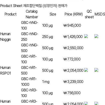
Product Sheet
재조합단백질 (성장인자) 판매가
Catalog
QC
Product
Size
Price (KRW)
MSDS
Number
sheet
GBC-hNG-
100 µg
￦ 945,000
100
Human
GBC-hNG-
250 µg
￦ 1,426,000
Noggin
250
GBC-hNG-
500 µg
￦ 2,550,000
500
GBC-hR1-
100 µg
￦ 772,000
100
Human
GBC-hR1-
500 µg
￦ 2,054,000
RSPO1
500
GBC-hR1-
1 mg
￦ 3,239,000
1000
GBC-hR3-
100 µg
￦ 756,000
100
Human
GBC-hR3-
500 µg
￦ 2,054,000