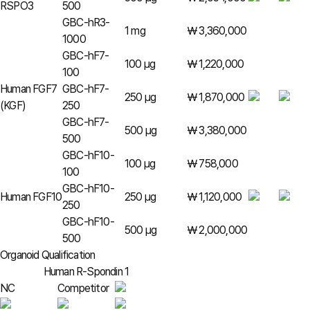
RSPO3
500
GBC-hR3-
1 mg
￦ 3,360,000
1000
GBC-hF7-
100 µg
￦ 1,220,000
100
Human FGF7
GBC-hF7-
250 µg
￦ 1,870,000
(KGF)
250
GBC-hF7-
500 µg
￦ 3,380,000
500
GBC-hF10-
100 µg
￦ 758,000
100
GBC-hF10-
Human FGF10
250 µg
￦ 1,120,000
250
GBC-hF10-
500 µg
￦ 2,000,000
500
Organoid Qualification
Human R-Spondin 1
NC
Competitor