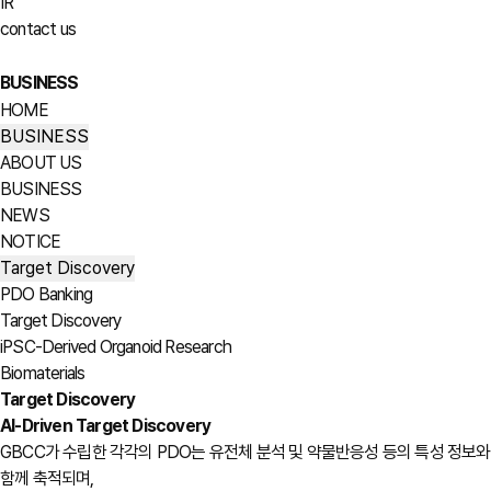
IR
contact us
BUSINESS
HOME
BUSINESS
ABOUT US
BUSINESS
NEWS
NOTICE
Target Discovery
PDO Banking
Target Discovery
iPSC-Derived Organoid Research
Biomaterials
Target Discovery
AI-Driven Target Discovery
GBCC가 수립한 각각의 PDO는 유전체 분석 및 약물반응성 등의 특성 정보와
함께 축적되며,